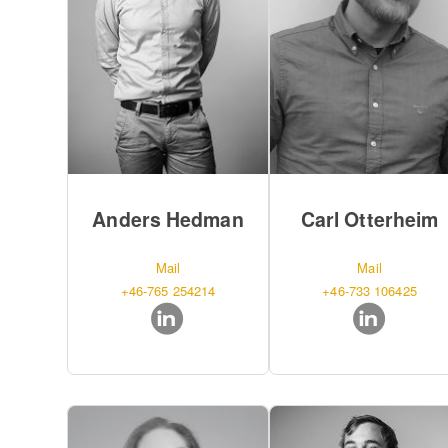
Anders Hedman
Carl Otterheim
Mail
Mail
+46-765 254214
+46-733 106425