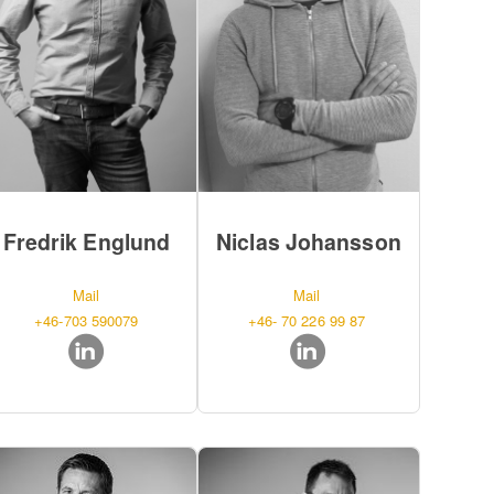
Fredrik Englund
Niclas Johansson
Mail
Mail
+46-703 590079
+46- 70 226 99 87