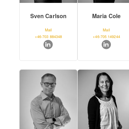
Sven Carlson
Maria Cole
Mail
Mail
+46-703 884348
+46-705 149244