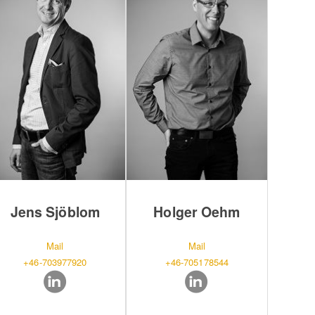
Jens Sjöblom
Holger Oehm
Mail
Mail
+46-703977920
+46-705178544