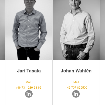
Jari Tasala
Johan Wahlén
Mail
Mail
+46 73 - 239 68 66
+46-707 829500