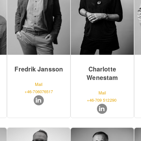
Fredrik Jansson
Charlotte
Wenestam
Mail
+46-706076517
Mail
+46-709 512290