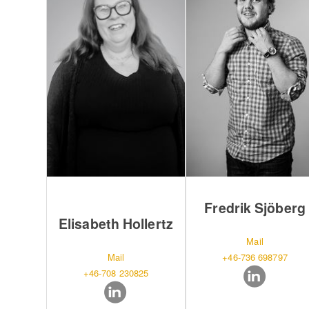
Fredrik Sjöberg
Elisabeth Hollertz
Mail
Mail
+46-736 698797
+46-708 230825