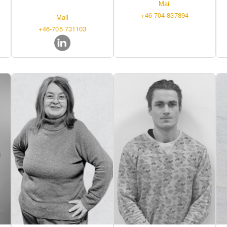
Mail
+46 704-837894
Mail
+46-705 731103