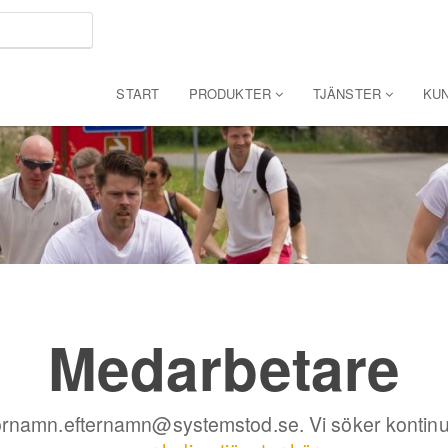
START
PRODUKTER
TJÄNSTER
KU
Medarbetare
ornamn.efternamn@systemstod.se. Vi söker kontinuerl