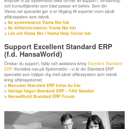
erbjuder vi på Systemstöd olika former av support-, förvaltning-
och konsulttjänster som bäst passar ert behov. Som din
Visma.net specialist ger vi er tillgång till experter inom såväl
affärssystem som teknik.
>
Se systemstatus Visma Net här
>
Se driftsinformation Visma Net här
>
Läs om Visma Net i Visma Help Center här
Support Excellent Standard ERP
(f.d. HansaWorld)
Önskar du support, hjälp och assistans kring
Excellent Standard
ERP
. Kontakta oss på Systemstöd – vi är din Standard ERP
specialist som hjälper dig med såväl affärssystem som teknik
kring affärssystemet.
>
Manualer Standard ERP hittar du här
>
Vanliga frågor Standard ERP – FAQ Sweden
>
HansaWorld Standard ERP Forum