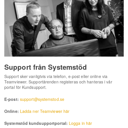
Support från Systemstöd
Support sker vanligtvis via telefon, e-post eller online via
Teamviewer. Supportärenden registeras och hanteras i vår
portal för Kundsupport.
E-post:
support@systemstod.se
Online:
Ladda ner Teamviewer här
Systemstöd kundsupportportal:
Logga in här