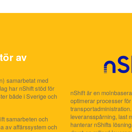
tör av
aun) samarbetat med
g har nShift stöd för
nShift är en molnbasera
ster både i Sverige och
optimerar processer för
transportadministration. 
leveransspårning, last m
hift samarbeten och
hanterar nShifts lösnin
na av affärssystem och