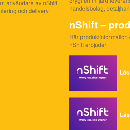
drygt en miljard leverans
som användare av nShift
handelsbolag, detaljhan
tering och delivery
nShift – pro
Här produktinformation
nShift erbjuder.
Läs
Läs