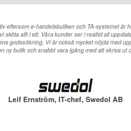
ektiv eftersom e-handelsbutiken och TA-systemet är h
 vi sköta allt i ett. Våra kunder ser i realtid all uppd
ostens godssökning. Vi är också mycket nöjda med up
 en ny butik och snabbt vara igång med att skriva ut o
Leif Ernström, IT-chef, Swedol AB