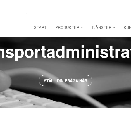
START
PRODUKTER
TJÄNSTER
KU
nsportadministra
STÄLL DIN FRÅGA HÄR