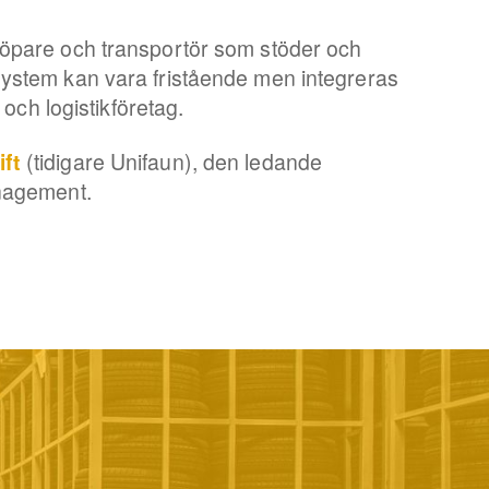
öpare och transportör som stöder och
A-system kan vara fristående men integreras
och logistikföretag.
ft
(tidigare Unifaun), den ledande
anagement.