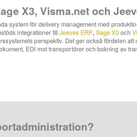
 Sage X3, Visma.net och Jee
a system för delivery management med produktion 
öds integrationer till
Jeeves ERP
,
Sage X3
och
V
rssystemets perspektiv. Det ger också fördelen att 
tdokument, EDI mot transportörer och bokning av tr
portadministration?