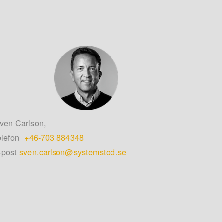
ven Carlson,
elefon
+46-703 884348
-post
sven.carlson@systemstod.se