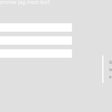
rkommer jag inom kort
S
t
e