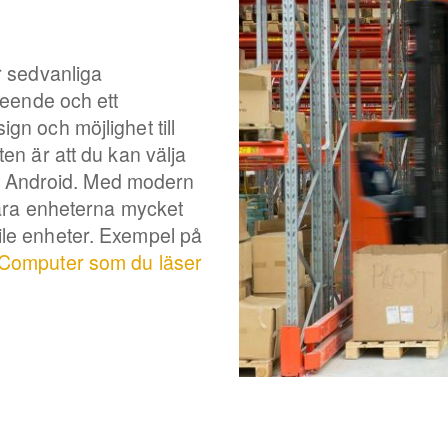
r sedvanliga
seende och ett
n och möjlighet till
n är att du kan välja
el Android. Med modern
bara enheterna mycket
le enheter. Exempel på
Computer som du läser