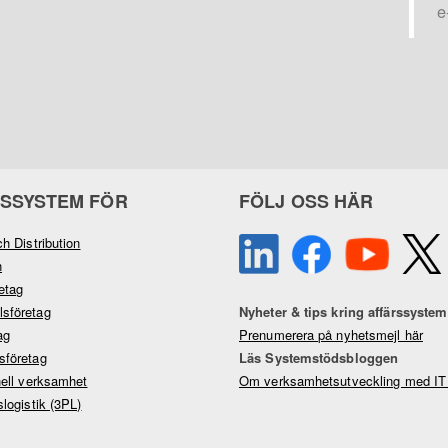
e
SSYSTEM FÖR
FÖLJ OSS HÄR
ch Distribution
n
etag
sföretag
Nyheter & tips kring affärssystem
ag
Prenumerera på nyhetsmejl här
sföretag
Läs Systemstödsbloggen
nell verksamhet
Om verksamhetsutveckling med IT
slogistik (3PL)