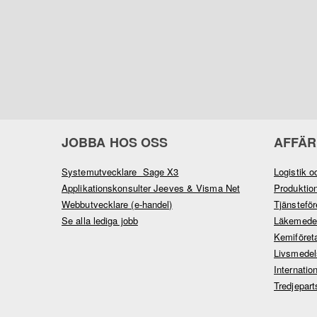
JOBBA HOS OSS
AFFÄR
Systemutvecklare Sage X3
Logistik o
Applikationskonsulter Jeeves & Visma Net
Produktio
Webbutvecklare (e-handel)
Tjänsteför
Se alla lediga jobb
Läkemedel
Kemiföret
Livsmedel
Internatio
Tredjepart