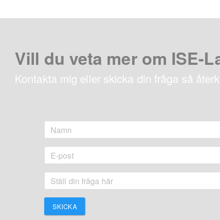
Vill du veta mer om ISE-L
Kontakta mig eller skicka din fråga så åte
SKICKA