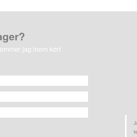
ager?
rkommer jag inom kort
J
t