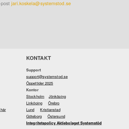
-post
jari.koskela@systemstod.se
KONTAKT
Support
support@systemstod.se
Öppettider 2025
Kontor
Stockholm
Jönköping
Linköping
Örebro
 här
Lund
Kristianstad
Göteborg
Östersund
Integritetspolicy Aktiebolaget Systemstöd