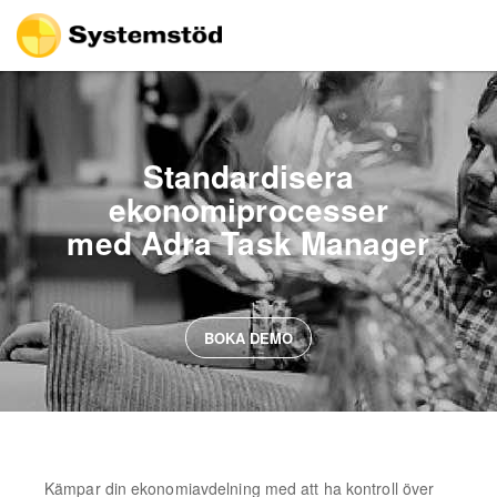
Standardisera
ekonomiprocesser
med Adra Task Manager
BOKA DEMO
Kämpar din ekonomiavdelning med att ha kontroll över