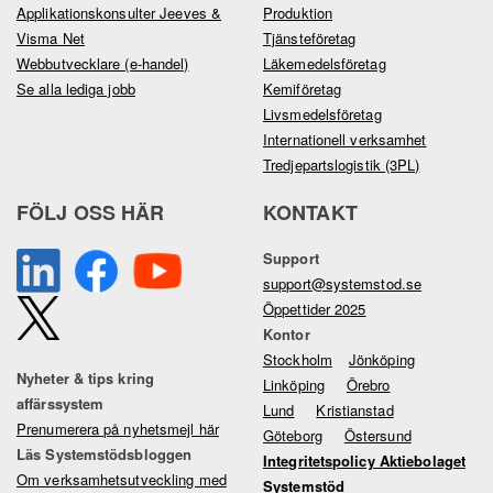
Applikationskonsulter Jeeves &
Produktion
Visma Net
Tjänsteföretag
Webbutvecklare (e-handel)
Läkemedelsföretag
Se alla lediga jobb
Kemiföretag
Livsmedelsföretag
Internationell verksamhet
Tredjepartslogistik (3PL)
FÖLJ OSS HÄR
KONTAKT
Support
support@systemstod.se
Öppettider 2025
Kontor
Stockholm
Jönköping
Nyheter & tips kring
Linköping
Örebro
affärssystem
Lund
Kristianstad
Prenumerera på nyhetsmejl här
Göteborg
Östersund
Läs Systemstödsbloggen
Integritetspolicy Aktiebolaget
Om verksamhetsutveckling med
Systemstöd