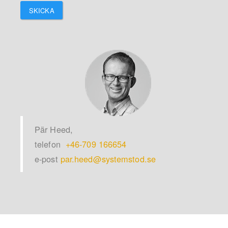
SKICKA
Pär Heed,
telefon
+46-709 166654
e-post
par.heed@systemstod.se