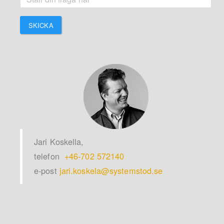
SKICKA
Jari Koskella,
telefon
+46-702 572140
e-post
jari.koskela@systemstod.se