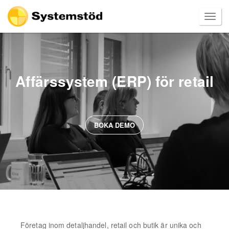
Affärssystem (ERP) för retail
BOKA DEMO
Företag inom detaljhandel, retail och butik är unika och