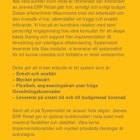
Alla våra kunder inom retail är referenser där införandet
av Jeeves ERP Retail gått fort, smidigt och enligt budget.
Dessa erfarenheter tillsammans med det arbetssätt och
den metodik vi har, säkerställer ett tryggt och snabbt
införande. Vi tror på en kundnära relation med stort
personligt engagemang hos våra konsulter för att skapa
bästa lösning och support från implementation till
förvaltning och ytterligare effektvisering. Systemstöd
levererar inte lösa moduler, vi levererar ett systemstöd
för att kunna utveckla och förbättra er retail verksamhet.
Detta gör att vi kan erbjuda er ett system som är:
– Enkelt och snabbt
– Mycket prisvärt
– Flexibelt, anpassningsbart utan höga
förvaltningskostnader
– Levererat på utsatt tid och till budgeterad kostnad
Samt att vi på Systemstöd tar ansvar hela vägen. Jeeves
ERP Retail ger er optimal funktionalitet i hela ledet med
maximal flexibilitet och stabilitet. Våra korta
implementationstider och mycket prisvärda lösningar är
svårslagna.