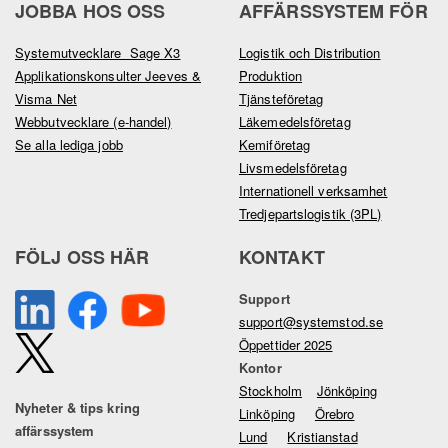
JOBBA HOS OSS
AFFÄRSSYSTEM FÖR
Systemutvecklare Sage X3
Logistik och Distribution
Applikationskonsulter Jeeves &
Produktion
Visma Net
Tjänsteföretag
Webbutvecklare (e-handel)
Läkemedelsföretag
Se alla lediga jobb
Kemiföretag
Livsmedelsföretag
Internationell verksamhet
Tredjepartslogistik (3PL)
FÖLJ OSS HÄR
KONTAKT
Support
support@systemstod.se
Öppettider 2025
Kontor
Stockholm
Jönköping
Nyheter & tips kring
Linköping
Örebro
affärssystem
Lund
Kristianstad