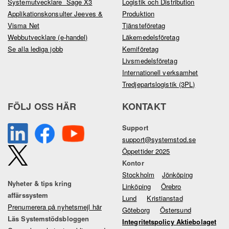
Systemutvecklare Sage X3
Logistik och Distribution
Applikationskonsulter Jeeves &
Produktion
Visma Net
Tjänsteföretag
Webbutvecklare (e-handel)
Läkemedelsföretag
Se alla lediga jobb
Kemiföretag
Livsmedelsföretag
Internationell verksamhet
Tredjepartslogistik (3PL)
FÖLJ OSS HÄR
KONTAKT
Support
support@systemstod.se
Öppettider 2025
Kontor
Stockholm
Jönköping
Nyheter & tips kring
Linköping
Örebro
affärssystem
Lund
Kristianstad
Prenumerera på nyhetsmejl här
Göteborg
Östersund
Läs Systemstödsbloggen
Integritetspolicy Aktiebolaget