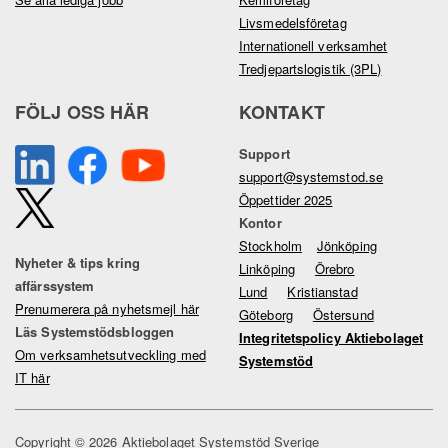
Livsmedelsföretag
Internationell verksamhet
Tredjepartslogistik (3PL)
FÖLJ OSS HÄR
KONTAKT
Support
support@systemstod.se
Öppettider 2025
Kontor
Stockholm
Jönköping
Nyheter & tips kring
Linköping
Örebro
affärssystem
Lund
Kristianstad
Prenumerera på nyhetsmejl här
Göteborg
Östersund
Läs Systemstödsbloggen
Integritetspolicy Aktiebolaget
Om verksamhetsutveckling med
Systemstöd
IT här
Copyright © 2026 Aktiebolaget Systemstöd Sverige