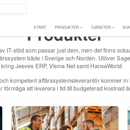
Produkter
START
PRODUKTER
TJÄNSTER
KU
v av IT-stöd som passar just dem, men det finns oc
färssystem både i Sverige och Norden. Utöver Sage 
rt kring Jeeves ERP, Visma Net samt HansaWorld.
ch kompetent affärssystemsleverantör kommer in i bi
förmåga att leverera i tid till budgeterad kostnad ä