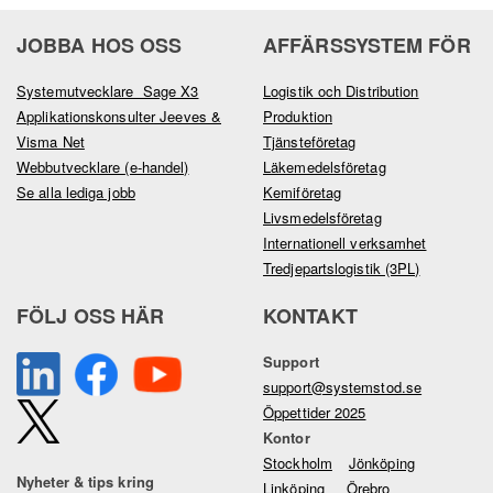
JOBBA HOS OSS
AFFÄRSSYSTEM FÖR
Systemutvecklare Sage X3
Logistik och Distribution
Applikationskonsulter Jeeves &
Produktion
Visma Net
Tjänsteföretag
Webbutvecklare (e-handel)
Läkemedelsföretag
Se alla lediga jobb
Kemiföretag
Livsmedelsföretag
Internationell verksamhet
Tredjepartslogistik (3PL)
FÖLJ OSS HÄR
KONTAKT
Support
support@systemstod.se
Öppettider 2025
Kontor
Stockholm
Jönköping
Nyheter & tips kring
Linköping
Örebro