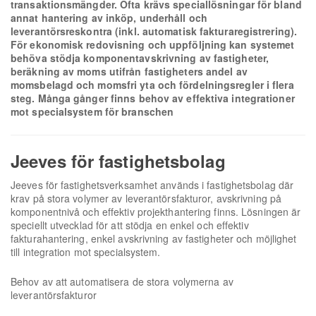
transaktionsmängder. Ofta krävs speciallösningar för bland
annat hantering av inköp, underhåll och
leverantörsreskontra (inkl. automatisk fakturaregistrering).
För ekonomisk redovisning och uppföljning kan systemet
behöva stödja komponentavskrivning av fastigheter,
beräkning av moms utifrån fastigheters andel av
momsbelagd och momsfri yta och fördelningsregler i flera
steg. Många gånger finns behov av effektiva integrationer
mot specialsystem för branschen
Jeeves för fastighetsbolag
Jeeves för fastighetsverksamhet används i fastighetsbolag där
krav på stora volymer av leverantörsfakturor, avskrivning på
komponentnivå och effektiv projekthantering finns. Lösningen är
speciellt utvecklad för att stödja en enkel och effektiv
fakturahantering, enkel avskrivning av fastigheter och möjlighet
till integration mot specialsystem.
Behov av att automatisera de stora volymerna av
leverantörsfakturor