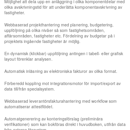
Möjlighet att dela upp en anläggning i olika komponentdelar med
olika avskrivningstid för att underlätta komponentavskrivning av
fastigheter.
Webbaserad projekthantering med planering, budgetering,
uppföljning på olika nivåer så som fastighetsområden,
affärsområden, fastigheter etc. Fördelning av budgetar på i
projektets ingående fastigheter är möjlig.
En dynamisk (klickbar) uppföljning antingen i tabell- eller grafisk
layout förenklar analysen.
Automatisk inläsning av elektroniska fakturor av olika format.
Förberedd koppling mot integrationsmotor för import/export av
data till/från specialsystem.
Webbaserad leverantörsfakturahantering med workflow som
automatiserar attestflödet.
Automatgenerering av konteringsförslag (preliminära
verifikationer) som kan bokföras direkt i huvudboken, utifrån data
från externa försystem.