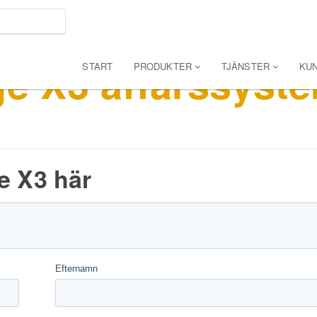
e X3 affärssyst
START
PRODUKTER
TJÄNSTER
KU
e X3 här