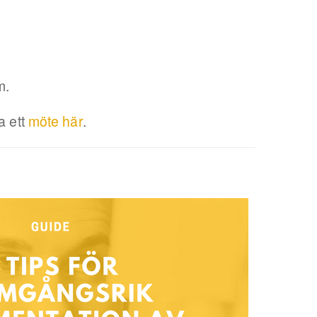
m.
a ett
möte här
.