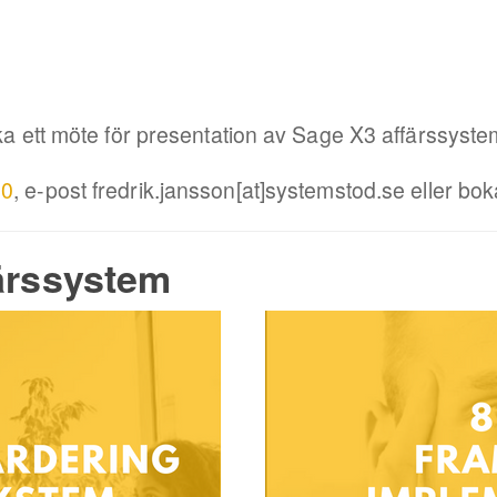
oka ett möte för presentation av Sage X3 affärssyste
00
,
e-post fredrik.jansson[at]systemstod.se eller bok
färssystem